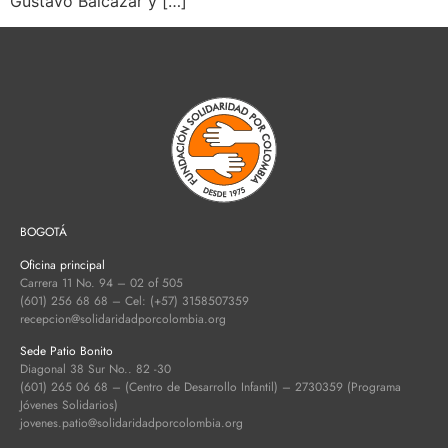
Gustavo Balcázar y […]
BOGOTÁ
Oficina principal
Carrera 11 No. 94 – 02 of 505
(601) 256 68 68 – Cel: (+57) 3158507359
recepcion@solidaridadporcolombia.org
Sede Patio Bonito
Diagonal 38 Sur No.. 82 -30
(601) 265 06 68 – (Centro de Desarrollo Infantil) – 2730359 (Programa
Jóvenes Solidarios)
jovenes.patio@solidaridadporcolombia.org