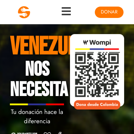
DONAR
VENEZUELA
NOS
NECESITA
Tu donación hace la
diferencia