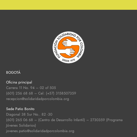
BOGOTÁ
Oficina principal
Carrera 11 No. 94 – 02 of 505
(601) 256 68 68 – Cel: (+57) 3158507359
recepcion@solidaridadporcolombia.org
Sede Patio Bonito
Diagonal 38 Sur No.. 82 -30
(601) 265 06 68 – (Centro de Desarrollo Infantil) – 2730359 (Programa
Jóvenes Solidarios)
jovenes.patio@solidaridadporcolombia.org