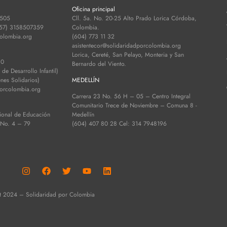
Oficina principal
 505
Cll. 5a. No. 20-25 Alto Prado Lorica Córdoba,
+57) 3158507359
Colombia.
colombia.org
(604) 773 11 32
asistentecor@solidaridadporcolombia.org
Lorica, Cereté, San Pelayo, Monteria y San
30
Bernardo del Viento.
e Desarrollo Infantil)
es Solidarios)
MEDELLÍN
porcolombia.org
Carrera 23 No. 56 H – 05 – Centro Integral
Comunitario Trece de Noviembre – Comuna 8 -
ional de Educación
Medellín
 No. 4 – 79
(604) 407 80 28 Cel: 314 7948196
t 2024 – Solidaridad por Colombia