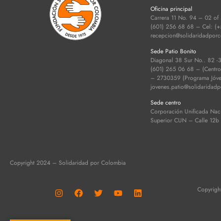
Oficina principal
Carrera 11 No. 94 – 02 of
(601) 256 68 68 – Cel: (
recepcion@solidaridadpor
Sede Patio Bonito
Diagonal 38 Sur No.. 82 -
(601) 265 06 68 – (Centro d
– 2730359 (Programa Jóven
jovenes.patio@solidaridad
Sede centro
Corporación Unificada Nac
Superior CUN – Calle 12b
Copyright 2024 – Solidaridad por Colombia
Copyrigh