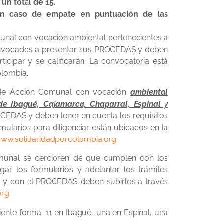
un total de 15.
 en caso de empate en puntuación de las
unal con vocación ambiental pertenecientes a
convocados a presentar sus PROCEDAS y deben
ticipar y se calificarán. La convocatoria está
olombia.
 de Acción Comunal con vocación
ambiental
de Ibagué, Cajamarca, Chaparral, Espinal y
EDAS y deben tener en cuenta los requisitos
rmularios para diligenciar están ubicados en la
ww.solidaridadporcolombia.org
omunal se cercioren de que cumplen con los
ar los formularios y adelantar los trámites
n y con el PROCEDAS deben subirlos a través
org
nte forma: 11 en Ibagué, una en Espinal, una