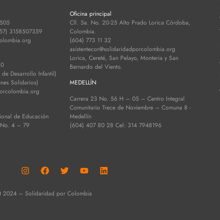
Oficina principal
 505
Cll. 5a. No. 20-25 Alto Prado Lorica Córdoba,
+57) 3158507359
Colombia.
colombia.org
(604) 773 11 32
asistentecor@solidaridadporcolombia.org
Lorica, Cereté, San Pelayo, Monteria y San
30
Bernardo del Viento.
e Desarrollo Infantil)
es Solidarios)
MEDELLÍN
porcolombia.org
Carrera 23 No. 56 H – 05 – Centro Integral
Comunitario Trece de Noviembre – Comuna 8 -
ional de Educación
Medellín
 No. 4 – 79
(604) 407 80 28 Cel: 314 7948196
t 2024 – Solidaridad por Colombia