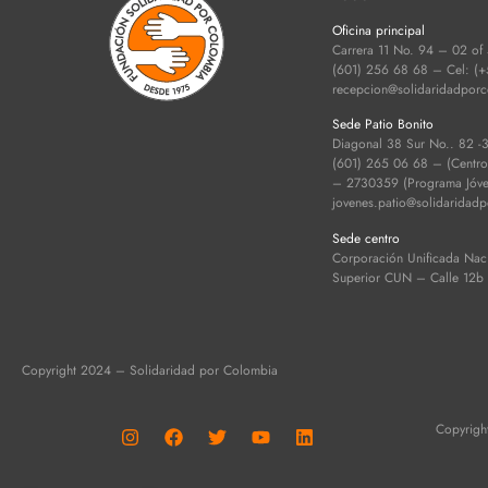
Oficina principal
Carrera 11 No. 94 – 02 of
(601) 256 68 68 – Cel: (
recepcion@solidaridadpor
Sede Patio Bonito
Diagonal 38 Sur No.. 82 -
(601) 265 06 68 – (Centro d
– 2730359 (Programa Jóven
jovenes.patio@solidaridad
Sede centro
Corporación Unificada Nac
Superior CUN – Calle 12b
Copyright 2024 – Solidaridad por Colombia
Copyrigh