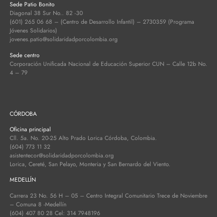
Sede Patio Bonito
Diagonal 38 Sur No.. 82 -30
(601) 265 06 68 – (Centro de Desarrollo Infantil) – 2730359 (Programa
Jóvenes Solidarios)
jovenes.patio@solidaridadporcolombia.org
Sede centro
Corporación Unificada Nacional de Educación Superior CUN – Calle 12b No.
4 – 79
CÓRDOBA
Oficina principal
Cll. 5a. No. 20-25 Alto Prado Lorica Córdoba, Colombia.
(604) 773 11 32
asistentecor@solidaridadporcolombia.org
Lorica, Cereté, San Pelayo, Monteria y San Bernardo del Viento.
MEDELLÍN
Carrera 23 No. 56 H – 05 – Centro Integral Comunitario Trece de Noviembre
– Comuna 8 -Medellín
(604) 407 80 28 Cel: 314 7948196