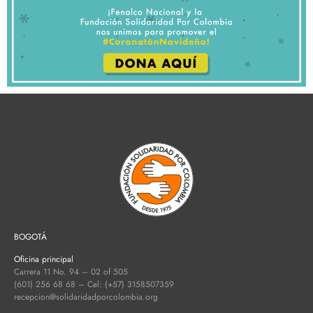
BOGOTÁ
Oficina principal
Carrera 11 No. 94 – 02 of 505
(601) 256 68 68 – Cel: (+57) 3158507359
recepcion@solidaridadporcolombia.org