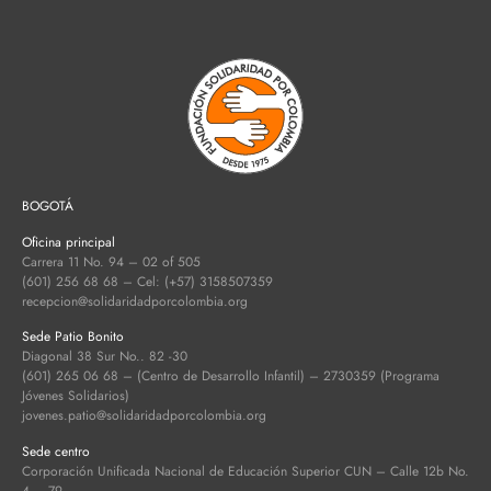
BOGOTÁ
Oficina principal
Carrera 11 No. 94 – 02 of 505
(601) 256 68 68 – Cel: (+57) 3158507359
recepcion@solidaridadporcolombia.org
Sede Patio Bonito
Diagonal 38 Sur No.. 82 -30
(601) 265 06 68 – (Centro de Desarrollo Infantil) – 2730359 (Programa
Jóvenes Solidarios)
jovenes.patio@solidaridadporcolombia.org
Sede centro
Corporación Unificada Nacional de Educación Superior CUN – Calle 12b No.
4 – 79