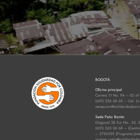
BOGOTÁ
Oficina principal
Carrera 11 No. 94 – 02 of
(601) 256 68 68 – Cel: (
recepcion@solidaridadpor
Sede Patio Bonito
Diagonal 38 Sur No.. 82 -
(601) 265 06 68 – (Centro d
– 2730359 (Programa Jóven
jovenes.patio@solidaridad