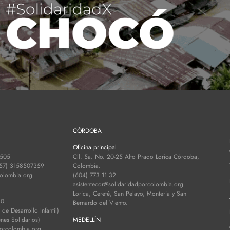
CÓRDOBA
Oficina principal
 505
Cll. 5a. No. 20-25 Alto Prado Lorica Córdoba,
+57) 3158507359
Colombia.
colombia.org
(604) 773 11 32
asistentecor@solidaridadporcolombia.org
Lorica, Cereté, San Pelayo, Monteria y San
30
Bernardo del Viento.
e Desarrollo Infantil)
es Solidarios)
MEDELLÍN
porcolombia.org