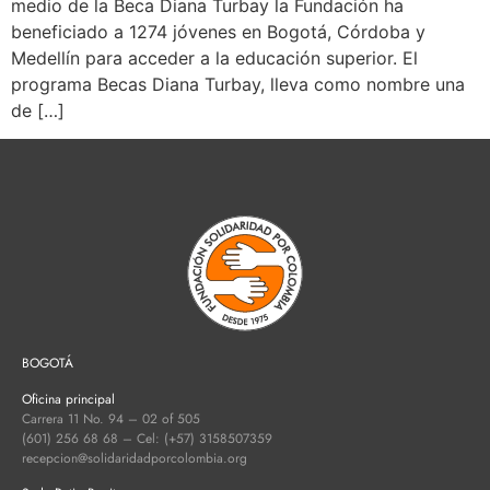
medio de la Beca Diana Turbay la Fundación ha
beneficiado a 1274 jóvenes en Bogotá, Córdoba y
Medellín para acceder a la educación superior. El
programa Becas Diana Turbay, lleva como nombre una
de […]
BOGOTÁ
Oficina principal
Carrera 11 No. 94 – 02 of 505
(601) 256 68 68 – Cel: (+57) 3158507359
recepcion@solidaridadporcolombia.org