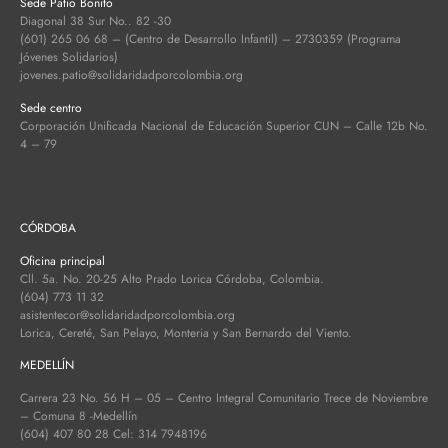
Sede Patio Bonito
Diagonal 38 Sur No.. 82 -30
(601) 265 06 68 – (Centro de Desarrollo Infantil) – 2730359 (Programa
Jóvenes Solidarios)
jovenes.patio@solidaridadporcolombia.org
Sede centro
Corporación Unificada Nacional de Educación Superior CUN – Calle 12b No.
4 – 79
CÓRDOBA
Oficina principal
Cll. 5a. No. 20-25 Alto Prado Lorica Córdoba, Colombia.
(604) 773 11 32
asistentecor@solidaridadporcolombia.org
Lorica, Cereté, San Pelayo, Monteria y San Bernardo del Viento.
MEDELLÍN
Carrera 23 No. 56 H – 05 – Centro Integral Comunitario Trece de Noviembre
– Comuna 8 -Medellín
(604) 407 80 28 Cel: 314 7948196