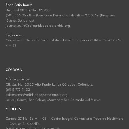
Sede Patio Bonito
Diagonal 38 Sur No.. 82 -30
(601) 265 06 68 – (Centro de Desarrollo Infantil) – 2730359 (Programa
Jóvenes Solidarios)
jovenes.patio@solidaridadporcolombia.org
Sede centro
Corporación Unificada Nacional de Educación Superior CUN – Calle 12b No.
4 – 79
CÓRDOBA
Oficina principal
Cll. 5a. No. 20-25 Alto Prado Lorica Córdoba, Colombia.
(604) 773 11 32
asistentecor@solidaridadporcolombia.org
Lorica, Cereté, San Pelayo, Monteria y San Bernardo del Viento.
MEDELLÍN
Carrera 23 No. 56 H – 05 – Centro Integral Comunitario Trece de Noviembre
– Comuna 8 -Medellín
(604) 407 80 28 Cel: 314 7948196