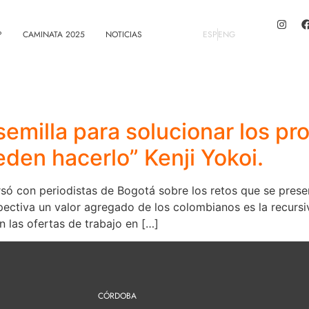
?
CAMINATA 2025
NOTICIAS
ESP
ENG
 semilla para solucionar los 
den hacerlo” Kenji Yokoi.
só con periodistas de Bogotá sobre los retos que se presen
tiva un valor agregado de los colombianos es la recursivi
 las ofertas de trabajo en […]
CÓRDOBA