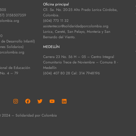
Oficina principal
 505
Cll. 5a. No. 20-25 Alto Prado Lorica Córdoba,
+57) 3158507359
Colombia.
colombia.org
(604) 773 11 32
asistentecor@solidaridadporcolombia.org
Lorica, Cereté, San Pelayo, Monteria y San
30
Bernardo del Viento.
e Desarrollo Infantil)
es Solidarios)
MEDELLÍN
porcolombia.org
Carrera 23 No. 56 H – 05 – Centro Integral
Comunitario Trece de Noviembre – Comuna 8 -
ional de Educación
Medellín
 No. 4 – 79
(604) 407 80 28 Cel: 314 7948196
t 2024 – Solidaridad por Colombia