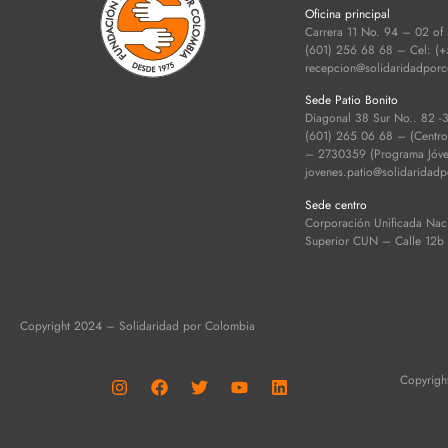
Oficina principal
Carrera 11 No. 94 – 02 of
(601) 256 68 68 – Cel: (
recepcion@solidaridadpor
Sede Patio Bonito
Diagonal 38 Sur No.. 82 -
(601) 265 06 68 – (Centro d
– 2730359 (Programa Jóven
jovenes.patio@solidaridad
Sede centro
Corporación Unificada Nac
Superior CUN – Calle 12b
Copyright 2024 – Solidaridad por Colombia
Copyrigh