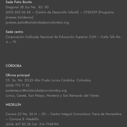
Sede Patio Bonito
Diagonal 38 Sur No.. 82 -30
(601) 265 06 68 – (Centro de Desarrollo Infantil) – 2730359 (Programa
Jóvenes Solidarios)
jovenes.patio@solidaridadporcolombia.org
Sede centro
Corporación Unificada Nacional de Educación Superior CUN – Calle 12b No.
4 – 79
CÓRDOBA
Oficina principal
Cll. 5a. No. 20-25 Alto Prado Lorica Córdoba, Colombia.
(604) 773 11 32
asistentecor@solidaridadporcolombia.org
Lorica, Cereté, San Pelayo, Monteria y San Bernardo del Viento.
MEDELLÍN
Carrera 23 No. 56 H – 05 – Centro Integral Comunitario Trece de Noviembre
– Comuna 8 -Medellín
(604) 407 80 28 Cel: 314 7948196