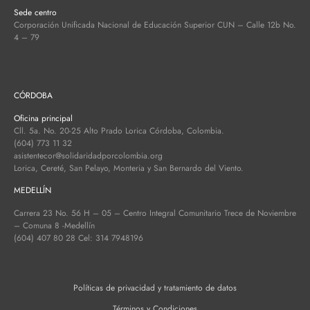
Sede centro
Corporación Unificada Nacional de Educación Superior CUN – Calle 12b No.
4 – 79
CÓRDOBA
Oficina principal
Cll. 5a. No. 20-25 Alto Prado Lorica Córdoba, Colombia.
(604) 773 11 32
asistentecor@solidaridadporcolombia.org
Lorica, Cereté, San Pelayo, Monteria y San Bernardo del Viento.
MEDELLÍN
Carrera 23 No. 56 H – 05 – Centro Integral Comunitario Trece de Noviembre
– Comuna 8 -Medellín
(604) 407 80 28 Cel: 314 7948196
Políticas de privacidad y tratamiento de datos
Términos y Condiciones