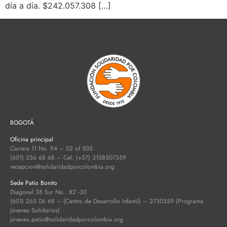
día a día. $242.057.308 […]
BOGOTÁ
Oficina principal
Carrera 11 No. 94 – 02 of 505
(601) 256 68 68 – Cel: (+57) 3158507359
recepcion@solidaridadporcolombia.org
Sede Patio Bonito
Diagonal 38 Sur No.. 82 -30
(601) 265 06 68 – (Centro de Desarrollo Infantil) – 2730359 (Programa
Jóvenes Solidarios)
jovenes.patio@solidaridadporcolombia.org