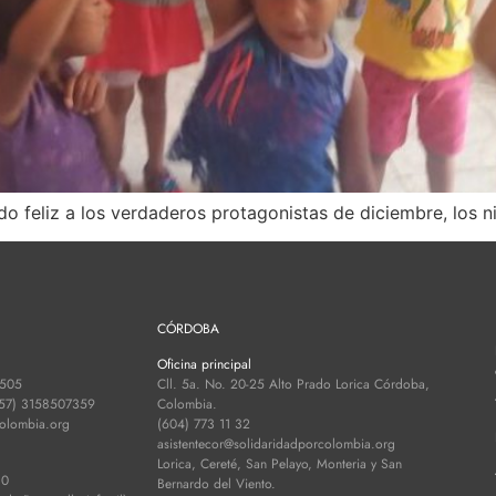
 feliz a los verdaderos protagonistas de diciembre, los n
CÓRDOBA
Oficina principal
 505
Cll. 5a. No. 20-25 Alto Prado Lorica Córdoba,
+57) 3158507359
Colombia.
colombia.org
(604) 773 11 32
asistentecor@solidaridadporcolombia.org
Lorica, Cereté, San Pelayo, Monteria y San
30
Bernardo del Viento.