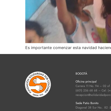
Es importante comenzar esta navidad haciendo
BOGOTÁ
Oficina principal
Carrera 11 No. 94 – 02 of
(601) 256 68 68 – Cel: (
recepcion@solidaridadpor
Sede Patio Bonito
Diagonal 38 Sur No.. 82 -