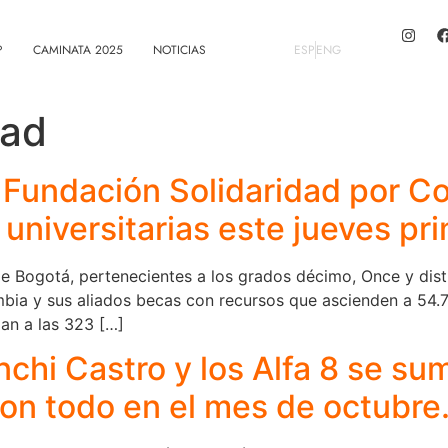
?
CAMINATA 2025
NOTICIAS
ESP
ENG
dad
 Fundación Solidaridad por C
universitarias este jueves pr
e Bogotá, pertenecientes a los grados décimo, Once y distin
bia y sus aliados becas con recursos que ascienden a 54.
an a las 323 […]
nchi Castro y los Alfa 8 se su
con todo en el mes de octubre